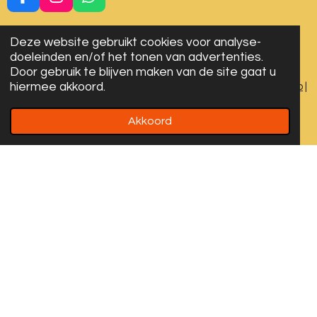
F
I
W
a
n
h
c
s
a
Deze website gebruikt cookies voor analyse-
e
t
t
doeleinden en/of het tonen van advertenties.
b
a
s
Door gebruik te blijven maken van de site gaat u
o
g
A
hiermee akkoord.
Algemene voorwaarden
|
Privacy Verklaring
|
Cookies
|
Sitemap
|
o
r
p
Disclaimer
k
a
p
m
Akkoord
© 2024-2026 All rights reserved. Designed by LYDN