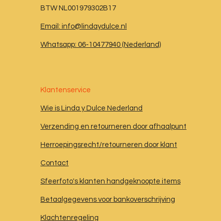
BTW NL001979302B17
Email: info@lindaydulce.nl
Whatsapp: 06-10477940 (Nederland)
Klantenservice
Wie is Linda y Dulce Nederland
Verzending en retourneren door afhaalpunt
Herroepingsrecht/retourneren door klant
Contact
Sfeerfoto's klanten handgeknoopte items
Betaalgegevens voor bankoverschrijving
Klachtenregeling