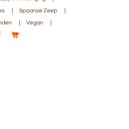
es
Spaanse Zeep
anden
Vegan