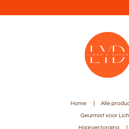
Ga
direct
naar
de
hoofdinhoud
Home
Alle produ
Geurmist voor Lic
Haarverzorging