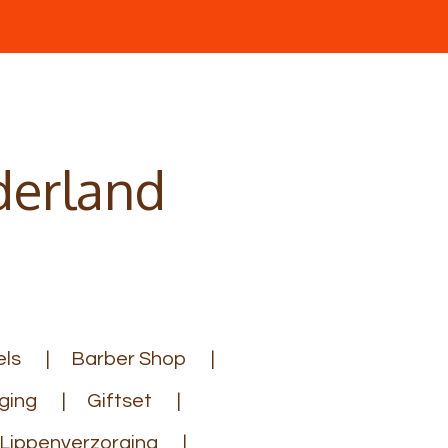
derland
ls
Barber Shop
ging
Giftset
Lippenverzorging