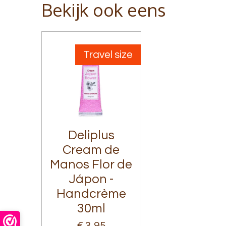
Bekijk ook eens
Travel size
Deliplus
Cream de
Manos Flor de
Jápon -
Handcrème
30ml
€ 3,95