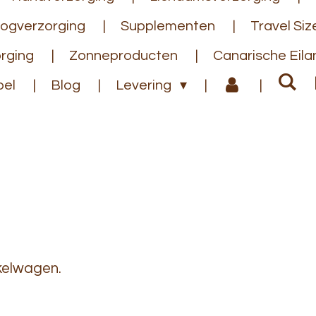
ogverzorging
Supplementen
Travel Siz
rging
Zonneproducten
Canarische Eil
bel
Blog
Levering
nkelwagen.