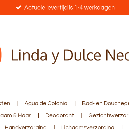
Actuele levertijd is 1-4 werkdagen
Linda y Dulce Ne
cten
Agua de Colonia
Bad- en Douchege
haam & Haar
Deodorant
Gezichtsverzor
Handverzorging
Lichaamsverzorging