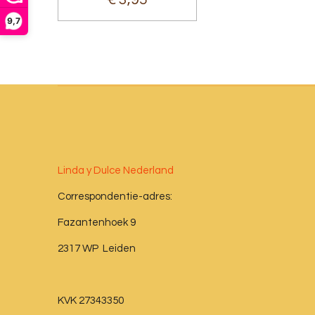
9,7
Linda y Dulce Nederland
Correspondentie-adres:
Fazantenhoek 9
2317 WP Leiden
KVK 27343350