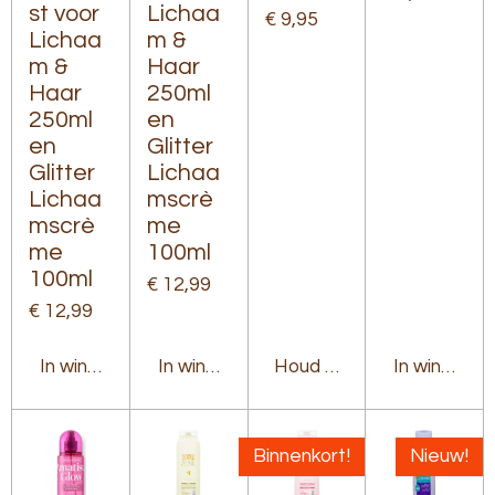
st voor
Lichaa
€ 9,95
Lichaa
m &
m &
Haar
Haar
250ml
250ml
en
en
Glitter
Glitter
Lichaa
Lichaa
mscrè
mscrè
me
me
100ml
100ml
€ 12,99
€ 12,99
In winkelwagen
In winkelwagen
Houd mij op de hoogte
In winkelw
Binnenkort!
Nieuw!