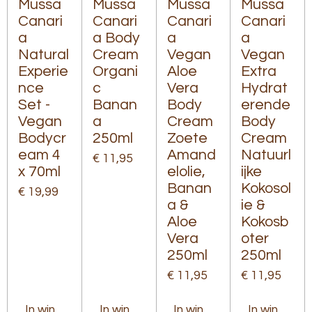
Mussa
Mussa
Mussa
Mussa
Canari
Canari
Canari
Canari
a
a Body
a
a
Natural
Cream
Vegan
Vegan
Experie
Organi
Aloe
Extra
nce
c
Vera
Hydrat
Set -
Banan
Body
erende
Vegan
a
Cream
Body
Bodycr
250ml
Zoete
Cream
eam 4
Amand
Natuurl
€ 11,95
x 70ml
elolie,
ijke
Banan
Kokosol
€ 19,99
a &
ie &
Aloe
Kokosb
Vera
oter
250ml
250ml
€ 11,95
€ 11,95
In winkelwagen
In winkelwagen
In winkelwagen
In winkelw