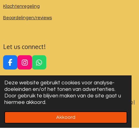
Klachtenregeling
Beoordelingen/reviews
Let us connect!
F
I
W
a
n
h
c
s
a
Deze website gebruikt cookies voor analyse-
e
t
t
doeleinden en/of het tonen van advertenties.
b
a
s
Door gebruik te blijven maken van de site gaat u
o
g
A
hiermee akkoord.
Algemene voorwaarden
|
Privacy Verklaring
|
Cookies
|
Sitemap
|
o
r
p
Disclaimer
k
a
p
m
Akkoord
© 2024-2026 All rights reserved. Designed by LYDN