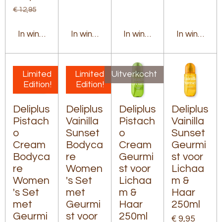
€ 12,95
In winkelwagen
In winkelwagen
In winkelwagen
In winkelw
Limited
Limited
Uitverkocht
Edition!
Edition!
Deliplus
Deliplus
Deliplus
Deliplus
Pistach
Vainilla
Pistach
Vainilla
o
Sunset
o
Sunset
Cream
Bodyca
Cream
Geurmi
Bodyca
re
Geurmi
st voor
re
Women
st voor
Lichaa
Women
's Set
Lichaa
m &
's Set
met
m &
Haar
met
Geurmi
Haar
250ml
Geurmi
st voor
250ml
€ 9,95