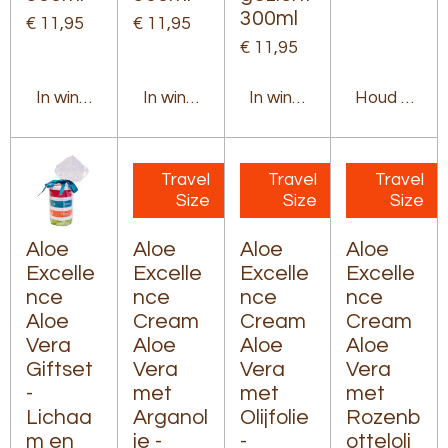
300ml
€ 11,95
€ 11,95
€ 11,95
In winkelwagen
In winkelwagen
In winkelwagen
Houd mij op
Travel
Travel
Travel
Size
Size
Size
Aloe
Aloe
Aloe
Aloe
Excelle
Excelle
Excelle
Excelle
nce
nce
nce
nce
Aloe
Cream
Cream
Cream
Vera
Aloe
Aloe
Aloe
Giftset
Vera
Vera
Vera
-
met
met
met
Lichaa
Arganol
Olijfolie
Rozenb
m en
ie -
-
otteloli