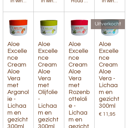
In winkelwagen
In winkelwagen
Houd mij op de hoogte
In winkelw
Uitverkocht
Aloe
Aloe
Aloe
Aloe
Excelle
Excelle
Excelle
Excelle
nce
nce
nce
nce
Cream
Cream
Cream
Cream
Aloe
Aloe
Aloe
Aloe
Vera
Vera
Vera
Vera -
met
met
met
Lichaa
Arganol
Olijfolie
Rozenb
m en
ie -
-
otteloli
gezicht
Lichaa
Lichaa
e -
300ml
m en
m en
Lichaa
€ 11,95
gezicht
gezicht
m en
300ml
300ml
gezicht