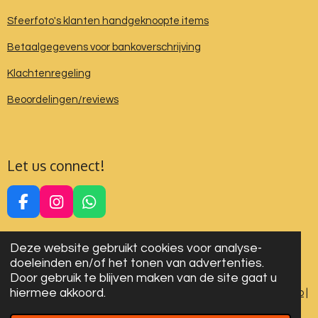
Sfeerfoto's klanten handgeknoopte items
Betaalgegevens voor bankoverschrijving
Klachtenregeling
Beoordelingen/reviews
Let us connect!
F
I
W
a
n
h
c
s
a
Deze website gebruikt cookies voor analyse-
e
t
t
doeleinden en/of het tonen van advertenties.
b
a
s
Door gebruik te blijven maken van de site gaat u
o
g
A
hiermee akkoord.
Algemene voorwaarden
|
Privacy Verklaring
|
Cookies
|
Sitemap
|
o
r
p
Disclaimer
k
a
p