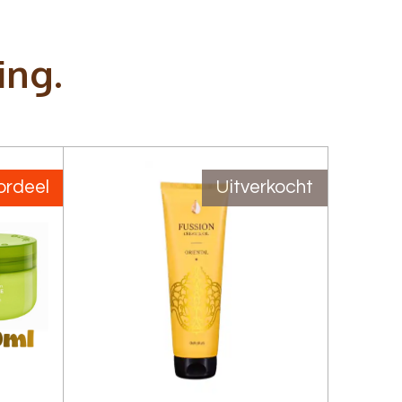
ing.
ordeel
Uitverkocht