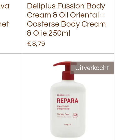
iva
Deliplus Fussion Body
Cream & Oil Oriental -
met
Oosterse Body Cream
& Olie 250ml
€ 8,79
Uitverkocht