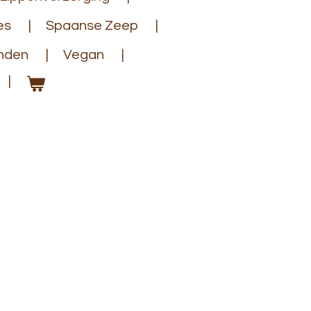
es
Spaanse Zeep
anden
Vegan