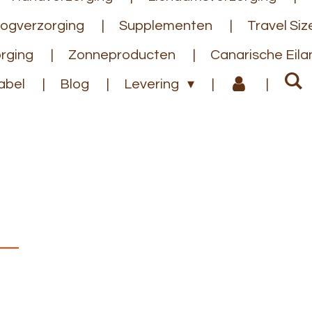
ogverzorging
Supplementen
Travel Siz
rging
Zonneproducten
Canarische Eil
abel
Blog
Levering