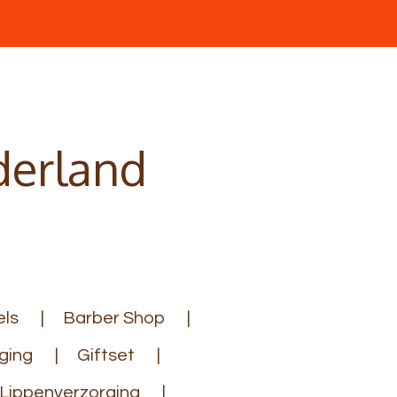
derland
ls
Barber Shop
ging
Giftset
Lippenverzorging