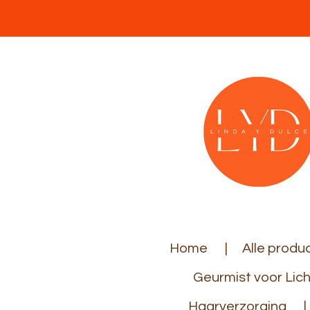
Ga
direct
naar
de
hoofdinhoud
Home
Alle produ
Geurmist voor Lic
Haarverzorging