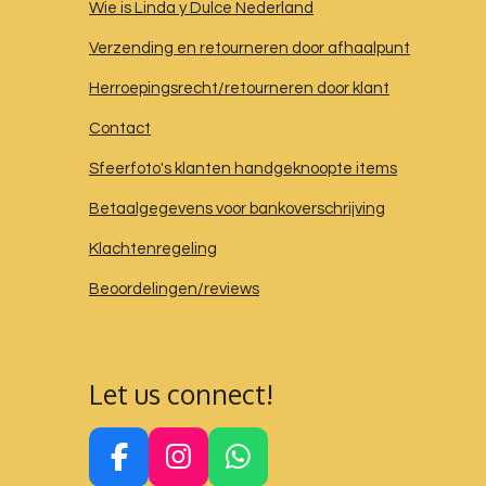
Wie is Linda y Dulce Nederland
Verzending en retourneren door afhaalpunt
Herroepingsrecht/retourneren door klant
Contact
Sfeerfoto's klanten handgeknoopte items
Betaalgegevens voor bankoverschrijving
Klachtenregeling
Beoordelingen/reviews
Let us connect!
F
I
W