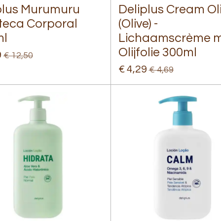
plus Murumuru
Deliplus Cream Ol
eca Corporal
(Olive) -
ml
Lichaamscrème 
Olijfolie 300ml
9
€ 12,50
€ 4,29
€ 4,69