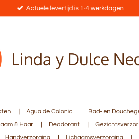
Actuele levertijd is 1-4 werkdagen
Linda y Dulce Ne
cten
Agua de Colonia
Bad- en Douchege
haam & Haar
Deodorant
Gezichtsverzor
Handverzorging
Lichaamsverzorging