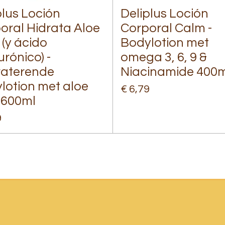
plus Loción
Deliplus Loción
oral Hidrata Aloe
Corporal Calm -
 (y ácido
Bodylotion met
urónico) -
omega 3, 6, 9 &
aterende
Niacinamide 400m
lotion met aloe
€ 6,79
 600ml
9