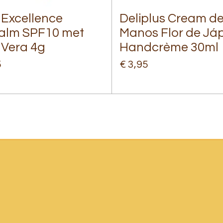
 Excellence
Deliplus Cream d
alm SPF10 met
Manos Flor de Jáp
 Vera 4g
Handcrème 30ml
5
€ 3,95