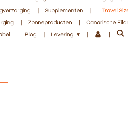
gverzorging
Supplementen
Travel Siz
rging
Zonneproducten
Canarische Eil
abel
Blog
Levering