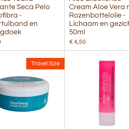
ante Seca Pelo
Cream Aloe Vera 
fibra -
Rozenbottelolie -
tulband en
Lichaam en gezic
ogdoek
50ml
9
€ 4,50
Travel Size