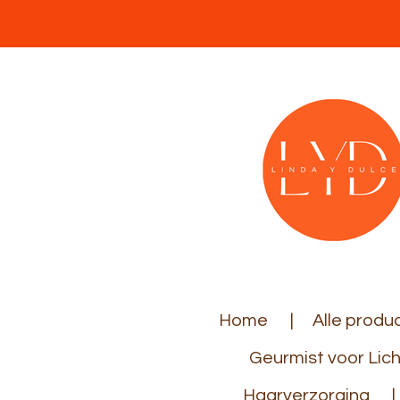
Ga
direct
naar
de
hoofdinhoud
Home
Alle produ
Geurmist voor Lic
Haarverzorging