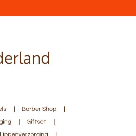
derland
ls
Barber Shop
ging
Giftset
Lippenverzorging