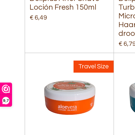
Loción Fresh 150ml
Turb
Micro
€ 6,49
Haar
dro
€ 6,7
Travel Size
9,7