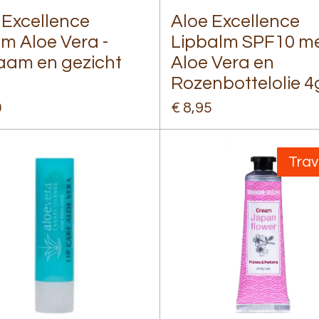
 Excellence
Aloe Excellence
m Aloe Vera -
Lipbalm SPF10 m
aam en gezicht
Aloe Vera en
l
Rozenbottelolie 4
0
€ 8,95
Trav