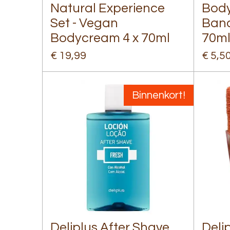
Natural Experience
Body
Set - Vegan
Bana
Bodycream 4 x 70ml
70m
€ 19,99
€ 5,5
Binnenkort!
Deliplus After Shave
Deli