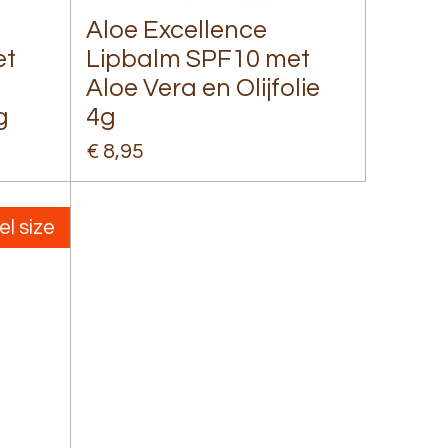
Aloe Excellence
et
Lipbalm SPF10 met
Aloe Vera en Olijfolie
g
4g
€ 8,95
el size