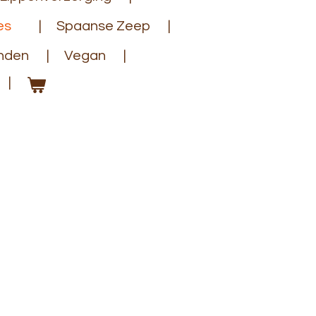
es
Spaanse Zeep
anden
Vegan