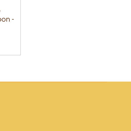
e
on -