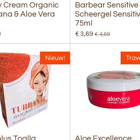
 Cream Organic
Barbear Sensitive 
na & Aloe Vera
Scheergel Sensiti
l
75ml
0
€ 3,69
€ 4,69
Nieuw!
Trave
plus Toalla
Aloe Excellence