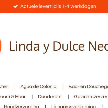
Actuele levertijd is 1-4 werkdagen
Linda y Dulce Ne
cten
Agua de Colonia
Bad- en Douchege
haam & Haar
Deodorant
Gezichtsverzor
Handverzorging
Lichaamsverzorging