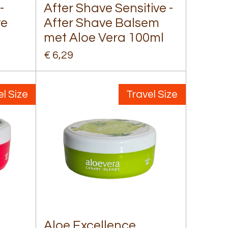
-
After Shave Sensitive -
ve
After Shave Balsem
met Aloe Vera 100ml
€ 6,29
l Size
Travel Size
Aloe Excellence