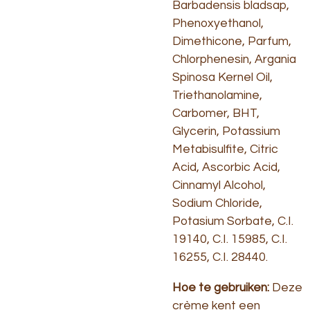
Barbadensis bladsap,
Phenoxyethanol,
Dimethicone, Parfum,
Chlorphenesin, Argania
Spinosa Kernel Oil,
Triethanolamine,
Carbomer, BHT,
Glycerin, Potassium
Metabisulfite, Citric
Acid, Ascorbic Acid,
Cinnamyl Alcohol,
Sodium Chloride,
Potasium Sorbate, C.I.
19140, C.I. 15985, C.I.
16255, C.I. 28440.
Hoe te gebruiken:
Deze
crème kent een