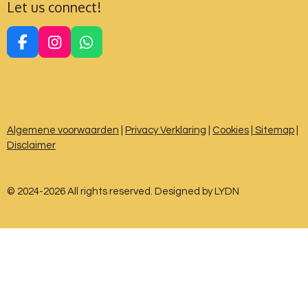
Let us connect!
F
I
W
a
n
h
c
s
a
e
t
t
b
a
s
o
g
A
Algemene voorwaarden
|
Privacy Verklaring
|
Cookies
|
Sitemap
|
o
r
p
Disclaimer
k
a
p
m
© 2024-2026 All rights reserved. Designed by LYDN