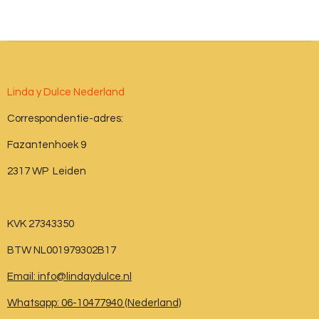
Linda y Dulce Nederland
Correspondentie-adres:
Fazantenhoek 9
2317 WP Leiden
KVK 27343350
BTW NL001979302B17
Email: info@lindaydulce.nl
Whatsapp: 06-10477940 (Nederland)