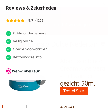
×
125
Reviews
9,7
Actuele levertijd is 1-4 werkdagen
Linda y Dulce Nederland
Aloe Excellence
Cream Aloe Vera
- Lichaam en
gezicht 50ml
Travel Size
€ 4,50