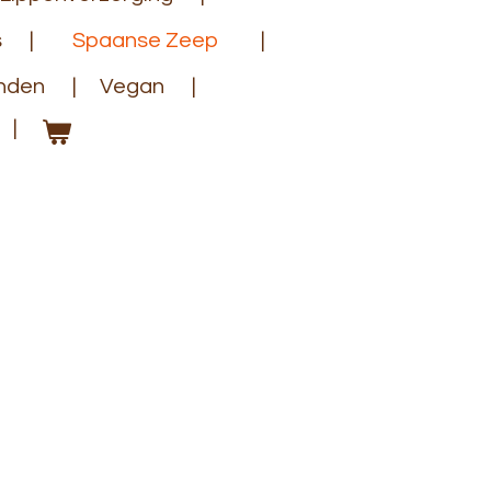
s
Spaanse Zeep
anden
Vegan