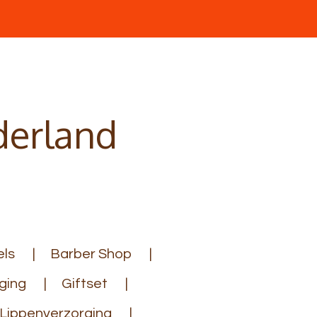
derland
ls
Barber Shop
ging
Giftset
Lippenverzorging