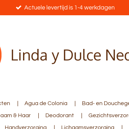
Actuele levertijd is 1-4 werkdagen
Linda y Dulce Ne
cten
Agua de Colonia
Bad- en Douchege
haam & Haar
Deodorant
Gezichtsverzor
Handverzorging
Lichaamsverzorging