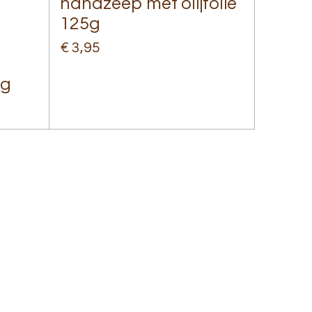
handzeep met olijfolie
125g
€ 3,95
0g