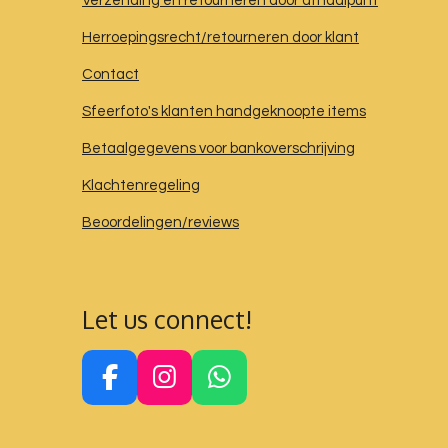
Verzending en retourneren door afhaalpunt
Herroepingsrecht/retourneren door klant
Contact
Sfeerfoto's klanten handgeknoopte items
Betaalgegevens voor bankoverschrijving
Klachtenregeling
Beoordelingen/reviews
Let us connect!
F
I
W
a
n
h
c
s
a