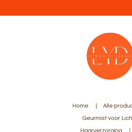
Ga
direct
naar
de
hoofdinhoud
Home
Alle produ
Geurmist voor Lic
Haarverzorging