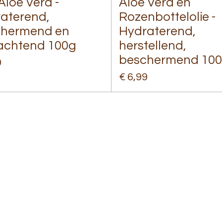
Aloe Vera -
Aloe Vera en
aterend,
Rozenbottelolie -
chermend en
Hydraterend,
achtend 100g
herstellend,
beschermend 10
9
€ 6,99