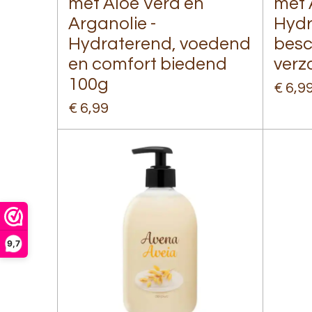
met Aloe Vera en
met 
Arganolie -
Hydr
Hydraterend, voedend
bes
en comfort biedend
verz
100g
€ 6,9
€ 6,99
9,7