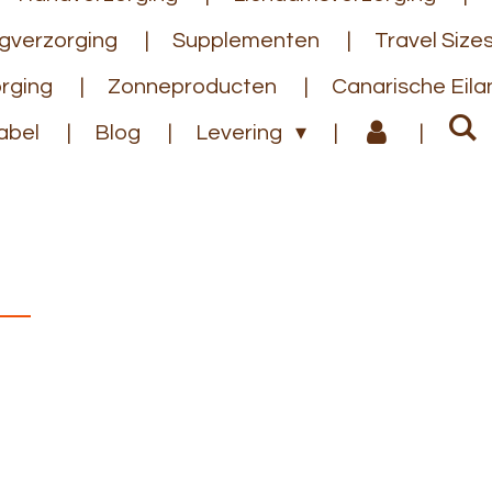
gverzorging
Supplementen
Travel Size
rging
Zonneproducten
Canarische Eil
abel
Blog
Levering