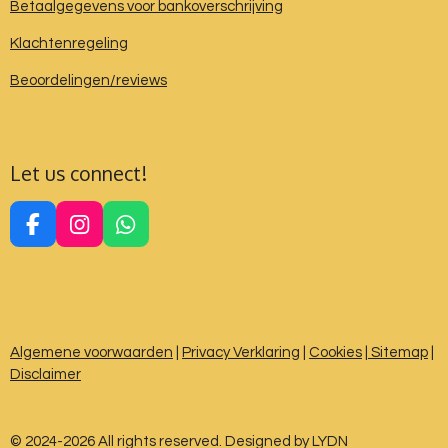
Betaalgegevens voor bankoverschrijving
Klachtenregeling
Beoordelingen/reviews
Let us connect!
F
I
W
a
n
h
c
s
a
e
t
t
b
a
s
o
g
A
Algemene voorwaarden
|
Privacy Verklaring
|
Cookies
|
Sitemap
|
o
r
p
Disclaimer
k
a
p
m
© 2024-2026 All rights reserved. Designed by LYDN