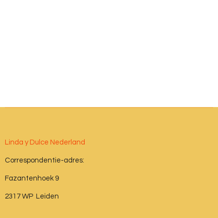
Linda y Dulce Nederland
Correspondentie-adres:
Fazantenhoek 9
2317 WP Leiden