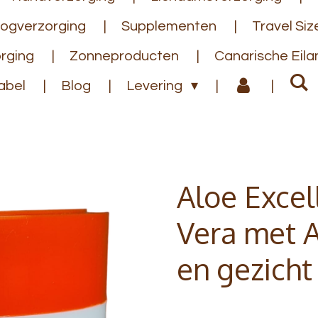
ogverzorging
Supplementen
Travel Siz
rging
Zonneproducten
Canarische Eil
abel
Blog
Levering
Aloe Exce
Vera met A
en gezich