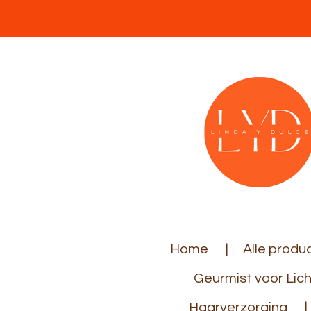
Ga
direct
naar
de
hoofdinhoud
Home
Alle produ
Geurmist voor Lic
Haarverzorging