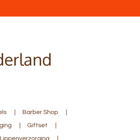
derland
ls
Barber Shop
ging
Giftset
Lippenverzorging