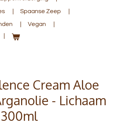
es
Spaanse Zeep
anden
Vegan
llence Cream Aloe
rganolie - Lichaam
t 300ml