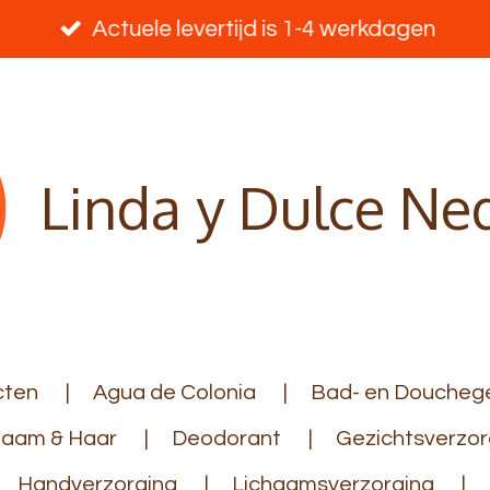
Actuele levertijd is 1-4 werkdagen
Linda y Dulce Ne
cten
Agua de Colonia
Bad- en Douchege
haam & Haar
Deodorant
Gezichtsverzor
Handverzorging
Lichaamsverzorging