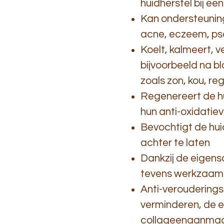
huidherstel bij een
Kan ondersteuning
acne, eczeem, pso
Koelt, kalmeert, v
bijvoorbeeld na 
zoals zon, kou, re
Regenereert de hu
hun anti-oxidat
Bevochtigt de hui
achter te laten
Dankzij de eigens
tevens werkzaam 
Anti-verouderingse
verminderen, de e
collageenaanmaa