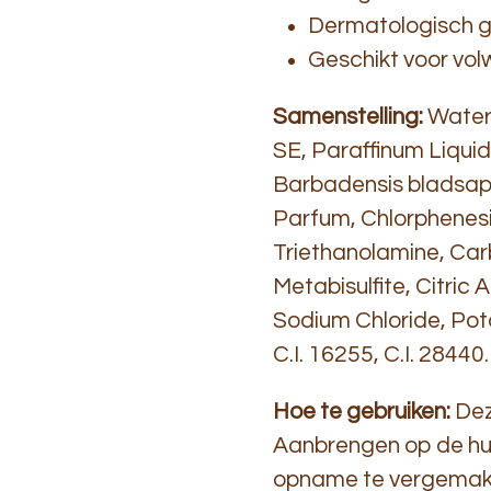
Dermatologisch g
Geschikt voor
Samenstelling:
Water,
SE, Paraffinum Liquid
Barbadensis bladsap
Parfum, Chlorphenesin
Triethanolamine, Car
Metabisulfite, Citric 
Sodium Chloride, Pota
C.I. 16255, C.I. 28440.
Hoe te gebruiken:
Dez
Aanbrengen op de h
opname te vergemakke