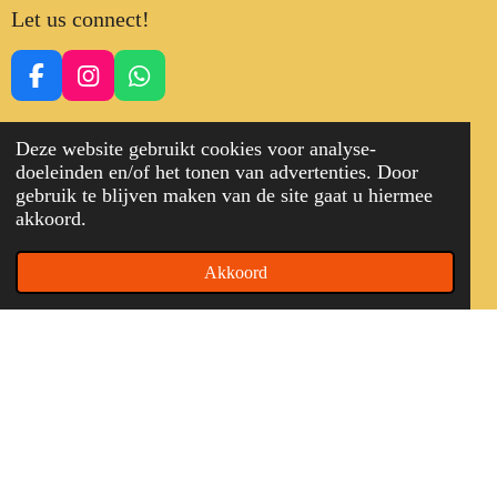
Let us connect!
F
I
W
a
n
h
c
s
a
Deze website gebruikt cookies voor analyse-
e
t
t
doeleinden en/of het tonen van advertenties. Door
b
a
s
gebruik te blijven maken van de site gaat u hiermee
o
g
A
akkoord.
Algemene voorwaarden
|
Privacy Verklaring
|
Cookies
|
Sitemap
|
o
r
p
Disclaimer
k
a
p
m
Akkoord
© 2024-2026 All rights reserved. Designed by LYDN