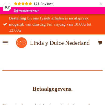
×
125
Reviews
9,7
Bestelling bij ons fysiek afhalen is na afspraak
mogelijk van dinsdag t/m vrijdag van 10:00u tot
13:00u
Linda y Dulce Nederland
Betaalgegevens.