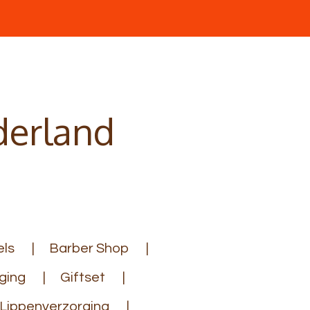
derland
ls
Barber Shop
ging
Giftset
Lippenverzorging