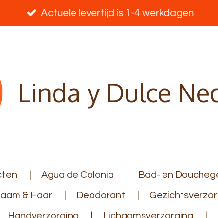
Actuele levertijd is 1-4 werkdagen
Linda y Dulce Ne
cten
Agua de Colonia
Bad- en Douchege
haam & Haar
Deodorant
Gezichtsverzor
Handverzorging
Lichaamsverzorging