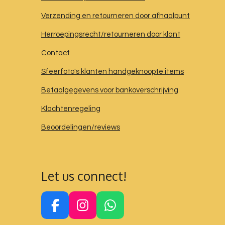
Verzending en retourneren door afhaalpunt
Herroepingsrecht/retourneren door klant
Contact
Sfeerfoto's klanten handgeknoopte items
Betaalgegevens voor bankoverschrijving
Klachtenregeling
Beoordelingen/reviews
Let us connect!
F
I
W
a
n
h