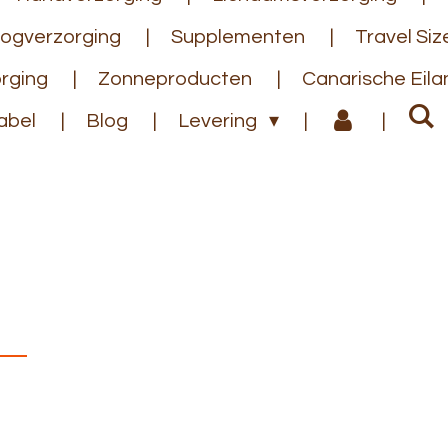
ogverzorging
Supplementen
Travel Siz
rging
Zonneproducten
Canarische Eil
abel
Blog
Levering