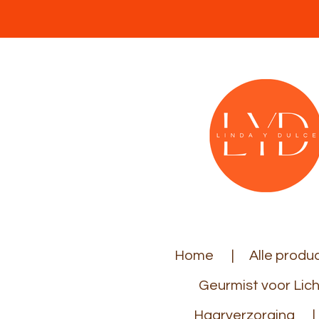
Ga
direct
naar
de
hoofdinhoud
Home
Alle produ
Geurmist voor Lic
Haarverzorging