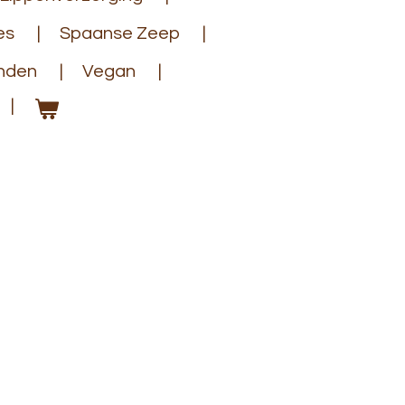
es
Spaanse Zeep
anden
Vegan