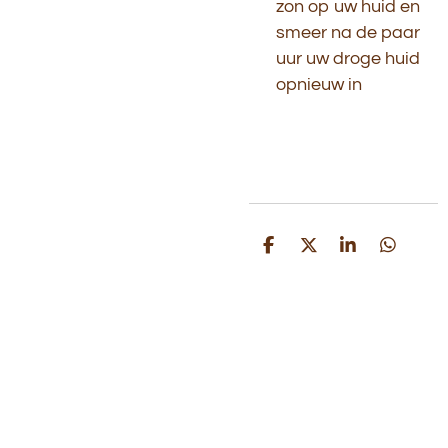
zon op uw huid en
smeer na de paar
uur uw droge huid
opnieuw in
D
D
S
D
e
e
h
e
l
e
a
l
e
l
r
e
n
e
n