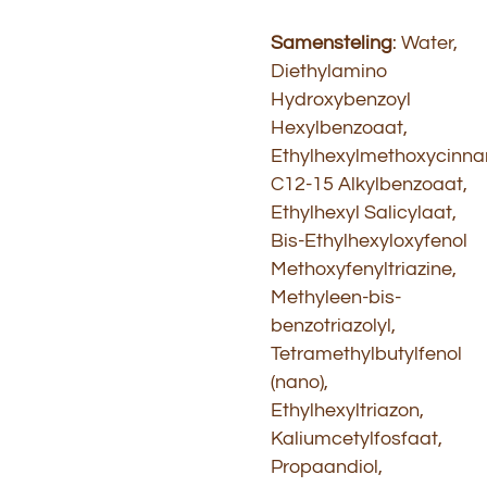
Samensteling
: Water,
Diethylamino
Hydroxybenzoyl
Hexylbenzoaat,
Ethylhexylmethoxycinn
C12-15 Alkylbenzoaat,
Ethylhexyl Salicylaat,
Bis-Ethylhexyloxyfenol
Methoxyfenyltriazine,
Methyleen-bis-
benzotriazolyl,
Tetramethylbutylfenol
(nano),
Ethylhexyltriazon,
Kaliumcetylfosfaat,
Propaandiol,