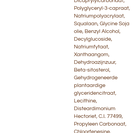
Dicaprylylcarbonaat,
Polyglyceryl-3-capraat,
Natriumpolyacrylaat,
Squalaan, Glycine Soja
olie, Benzyl Alcohol,
Decylglucoside,
Natriumfytaat,
Xanthaangom,
Dehydroazijnzuur,
Beta-sitosterol,
Gehydrogeneerde
plantaardige
glyceridencitraat,
Lecithine,
Disteardimonium
Hectoriet, C.I. 77499,
Propyleen Carbonaat,
Chloorfenesine,