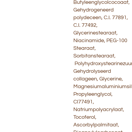
Butyleenglycolcocoaat,
Gehydrogeneerd
polydeceen, C.I. 77891,
C.I. 77492,
Glycerinestearaat,
Niacinamide, PEG-100
Stearaat,
Sorbitanstearaat,
Polyhydroxystearinezuur
Gehydrolyseerd
collageen, Glycerine,
Magnesiumaluminiumsili
Propyleenglycol,
CI77491,
Natriumpolyacrylaat,
Tocoferol,
Ascorbylpalmitaat,