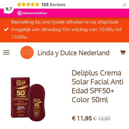
×
125
Reviews
9,7
Bestelling bij ons fysiek afhalen is na afspraak
mogelijk van dinsdag t/m vrijdag van 10:00u tot
13:00u
Linda y Dulce Nederland
Deliplus Crema
Solar Facial Anti
Edad SPF50+
Color 50ml
€ 11,95
€ 13,95