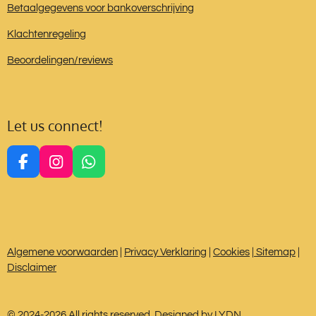
Betaalgegevens voor bankoverschrijving
Klachtenregeling
Beoordelingen/reviews
Let us connect!
F
I
W
a
n
h
c
s
a
e
t
t
b
a
s
o
g
A
Algemene voorwaarden
|
Privacy Verklaring
|
Cookies
|
Sitemap
|
o
r
p
Disclaimer
k
a
p
m
© 2024-2026 All rights reserved. Designed by LYDN