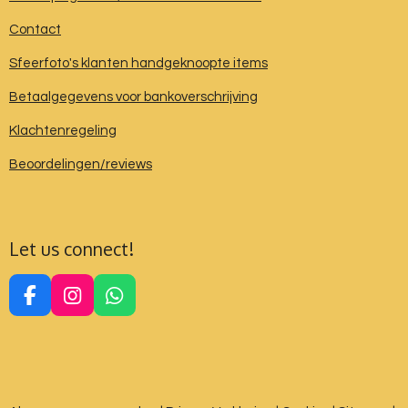
Contact
Sfeerfoto's klanten handgeknoopte items
Betaalgegevens voor bankoverschrijving
Klachtenregeling
Beoordelingen/reviews
Let us connect!
F
I
W
a
n
h
c
s
a
e
t
t
b
a
s
o
g
A