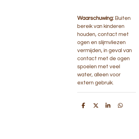
Waarschuwing:
Buiten
bereik van kinderen
houden, contact met
ogen en slijmvliezen
vermijden, in geval van
contact met de ogen
spoelen met veel
water, alleen voor
extern gebruik.
D
D
S
D
e
e
h
e
l
e
a
l
e
l
r
e
n
e
n