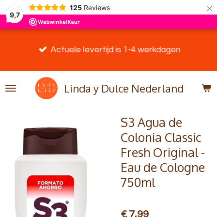
×
125
Reviews
9,7
Actuele levertijd is 1-4 werkdagen
Linda y Dulce Nederland
S3 Agua de
Colonia Classic
Fresh Original -
Eau de Cologne
750ml
€ 7,99