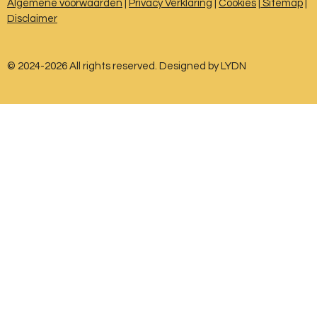
Algemene voorwaarden
|
Privacy Verklaring
|
Cookies
|
Sitemap
|
o
r
p
Disclaimer
k
a
p
m
© 2024-2026 All rights reserved. Designed by LYDN