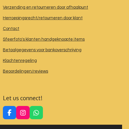
Verzending en retourneren door afhaalpunt
Herroepingsrecht/retourneren door klant
Contact
Sfeerfoto's klanten handgeknoopte items
Betaalgegevens voor bankoverschrijving
Klachtenregeling
Beoordelingen/reviews
Let us connect!
F
I
W
a
n
h
c
s
a