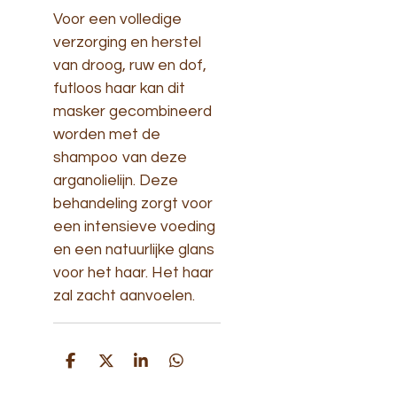
Voor een volledige
verzorging en herstel
van droog, ruw en dof,
futloos haar kan dit
masker gecombineerd
worden met de
shampoo van deze
arganolielijn. Deze
behandeling zorgt voor
een intensieve voeding
en een natuurlijke glans
voor het haar. Het haar
zal zacht aanvoelen.
D
D
S
D
e
e
h
e