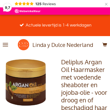
×
125
Reviews
9,7
Actuele levertijd is 1-4 werkdagen
Linda y Dulce Nederland
Deliplus Argan
Oil Haarmasker
met voedende
sheaboter en
jojoba-olie - voor
droog en of
beschadigd haar