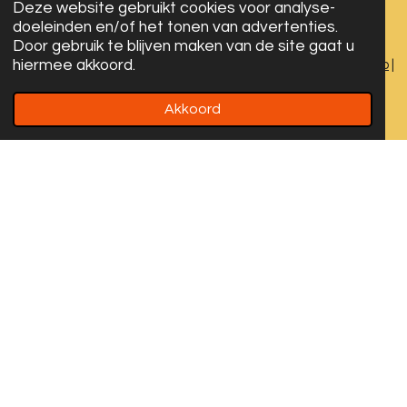
Deze website gebruikt cookies voor analyse-
e
t
t
doeleinden en/of het tonen van advertenties.
b
a
s
Door gebruik te blijven maken van de site gaat u
o
g
A
hiermee akkoord.
Algemene voorwaarden
|
Privacy Verklaring
|
Cookies
|
Sitemap
|
o
r
p
Disclaimer
k
a
p
m
Akkoord
© 2024-2026 All rights reserved. Designed by LYDN