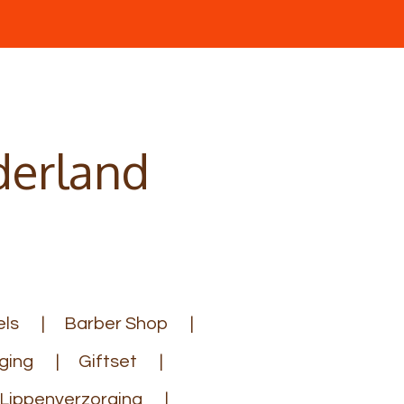
derland
ls
Barber Shop
ging
Giftset
Lippenverzorging