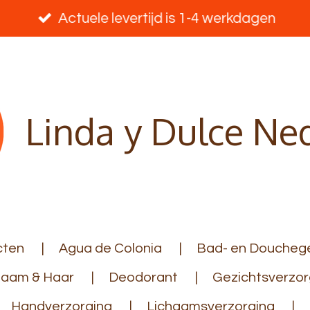
Actuele levertijd is 1-4 werkdagen
Linda y Dulce Ne
cten
Agua de Colonia
Bad- en Douchege
haam & Haar
Deodorant
Gezichtsverzor
Handverzorging
Lichaamsverzorging