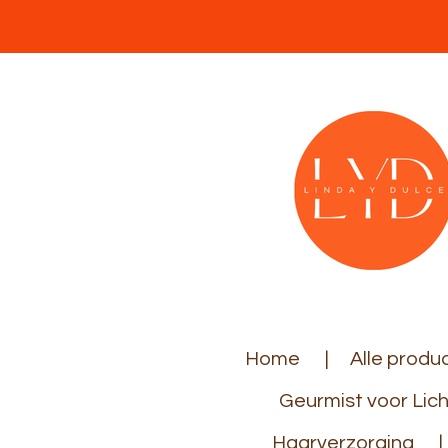
Ga
direct
naar
de
hoofdinhoud
Home
Alle produ
Geurmist voor Lic
Haarverzorging