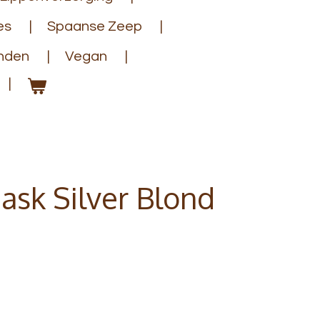
es
Spaanse Zeep
anden
Vegan
ask Silver Blond