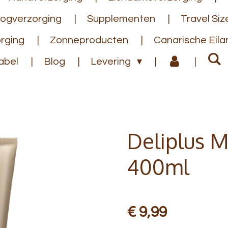
ogverzorging
Supplementen
Travel Siz
rging
Zonneproducten
Canarische Eil
abel
Blog
Levering
Deliplus M
400ml
€ 9,99