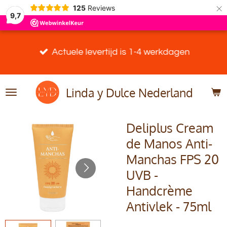
×
125
Reviews
9,7
Actuele levertijd is 1-4 werkdagen
Linda y Dulce Nederland
Deliplus Cream
de Manos Anti-
Manchas FPS 20
UVB -
Handcrème
Antivlek - 75ml