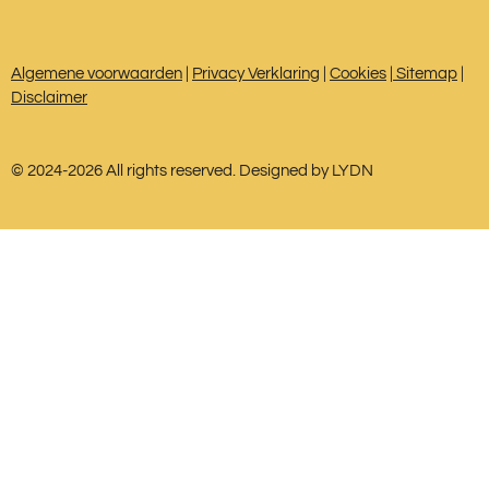
e
t
t
b
a
s
o
g
A
Algemene voorwaarden
|
Privacy Verklaring
|
Cookies
|
Sitemap
|
o
r
p
Disclaimer
k
a
p
m
© 2024-2026 All rights reserved. Designed by LYDN