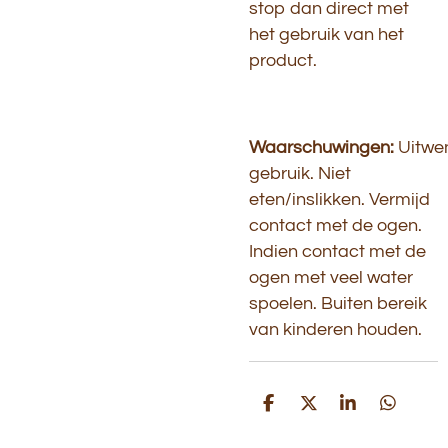
stop dan direct met
het gebruik van het
product.
Waarschuwingen:
Uitwe
gebruik. Niet
eten/inslikken. Vermijd
contact met de ogen.
Indien contact met de
ogen met veel water
spoelen. Buiten bereik
van kinderen houden.
D
D
S
D
e
e
h
e
l
e
a
l