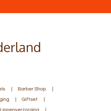
derland
ls
Barber Shop
ging
Giftset
Lippenverzorging