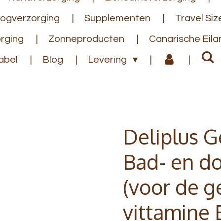
ogverzorging
Supplementen
Travel Siz
rging
Zonneproducten
Canarische Eil
abel
Blog
Levering
Deliplus G
Bad- en d
(voor de g
vittamine 