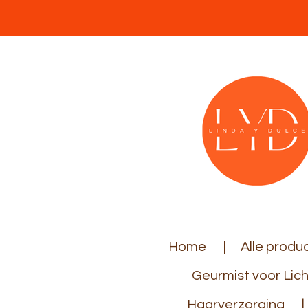
Ga
direct
naar
de
hoofdinhoud
Home
Alle produ
Geurmist voor Lic
Haarverzorging