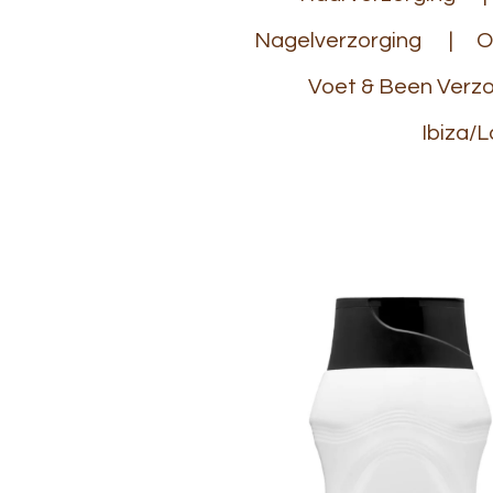
Nagelverzorging
O
Voet & Been Verzo
Ibiza/L