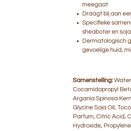
meegaat
Draagt bij aan ee
Specifieke samens
sheaboter en soja
Dermatologisch g
gevoelige huid, min
Samenstelling:
Water,
Cocamidopropyl Betai
Argania Spinosa Kerne
Glycine Soja Oil, Toc
Parfum, Citric Acid, 
Hydroxide, Propylene