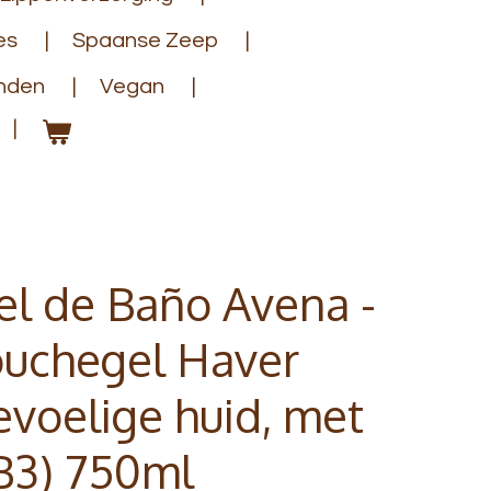
es
Spaanse Zeep
anden
Vegan
el de Baño Avena -
ouchegel Haver
evoelige huid, met
B3) 750ml