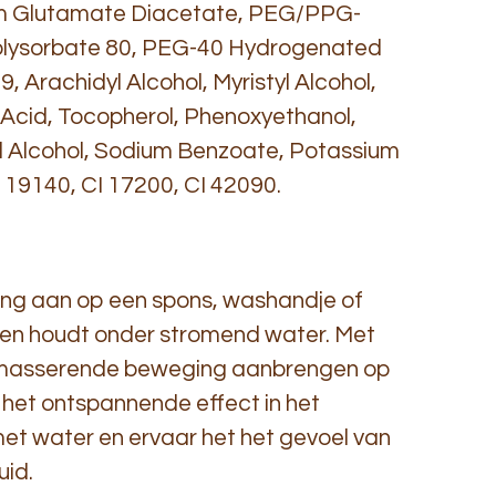
um Glutamate Diacetate, PEG/PPG-
olysorbate 80, PEG-40 Hydrogenated
9, Arachidyl Alcohol, Myristyl Alcohol,
 Acid, Tocopherol, Phenoxyethanol,
l Alcohol, Sodium Benzoate, Potassium
 19140, CI 17200, CI 42090.
ng aan op een spons, washandje of
 en houdt onder stromend water. Met
 masserende beweging aanbrengen op
 het ontspannende effect in het
t water en ervaar het het gevoel van
uid.