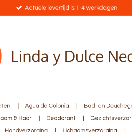
Actuele levertijd is 1-4 werkdagen
Linda y Dulce Ne
cten
Agua de Colonia
Bad- en Douchege
haam & Haar
Deodorant
Gezichtsverzor
Handverzorging
Lichaamsverzorging