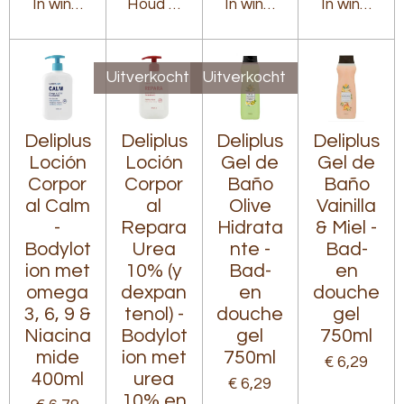
In winkelwagen
Houd mij op de hoogte
In winkelwagen
In winkelw
Uitverkocht
Uitverkocht
Deliplus
Deliplus
Deliplus
Deliplus
Loción
Loción
Gel de
Gel de
Corpor
Corpor
Baño
Baño
al Calm
al
Olive
Vainilla
-
Repara
Hidrata
& Miel -
Bodylot
Urea
nte -
Bad-
ion met
10% (y
Bad-
en
omega
dexpan
en
douche
3, 6, 9 &
tenol) -
douche
gel
Niacina
Bodylot
gel
750ml
mide
ion met
750ml
€ 6,29
400ml
urea
€ 6,29
10% en