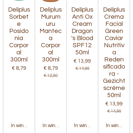
Deliplus
Deliplus
Deliplus
Deliplus
Sorbet
Murum
Anti Ox
Crema
e
uru
Cream
Facial
Posido
Mantec
Dragon
Green
nia
a
's Blood
Caviar
Corpor
Corpor
SPF12
Nutritiv
al
al
50ml
a
300ml
300ml
Reden
€ 13,99
sificado
€ 8,79
€ 8,79
€ 14,95
ra -
€ 12,50
Gezicht
scrème
50ml
€ 13,99
€ 14,95
In winkelwagen
In winkelwagen
In winkelwagen
In winkelw