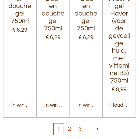
douche
en
en
gel
gel
douche
douche
Haver
750ml
gel
gel
(voor
750ml
750ml
de
€ 6,29
gevoeli
€ 6,29
€ 6,29
ge
huid,
met
vittami
ne B3)
750ml
€ 8,99
In winkelwagen
In winkelwagen
In winkelwagen
Houd mij op
1
2
3