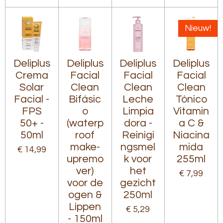
Nieuw!
Deliplus
Deliplus
Deliplus
Deliplus
Crema
Facial
Facial
Facial
Solar
Clean
Clean
Clean
Facial -
Bifásic
Leche
Tónico
FPS
o
Limpia
Vitamin
50+ -
(waterp
dora -
a C &
50ml
roof
Reinigi
Niacina
make-
ngsmel
mida
€ 14,99
upremo
k voor
255ml
ver)
het
€ 7,99
voor de
gezicht
ogen &
250ml
Lippen
€ 5,29
- 150ml