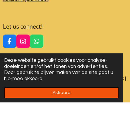
Let us connect!
F
I
W
a
n
h
c
s
a
Deze website gebruikt cookies voor analyse-
e
t
t
doeleinden en/of het tonen van advertenties.
b
a
s
Door gebruik te blijven maken van de site gaat u
o
g
A
hiermee akkoord.
Algemene voorwaarden
|
Privacy Verklaring
|
Cookies
|
Sitemap
|
o
r
p
Disclaimer
k
a
p
m
Akkoord
© 2024-2026 All rights reserved. Designed by LYDN