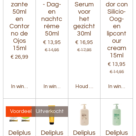
zante
- Dag-
Serum
dor con
50ml
en
voor
Silicio-
en
nachtc
het
Oog-
Contor
rème
gezicht
en
no de
50ml
30ml
lipcont
Ojos
our
€ 13,95
€ 16,95
15ml
cream
€ 14,95
€ 17,95
15ml
€ 26,99
€ 13,95
€ 14,95
In winkelwagen
In winkelwagen
Houd mij op de hoogte
In winkelw
Voordeel
Uitverkocht
Deliplus
Deliplus
Deliplus
Deliplus