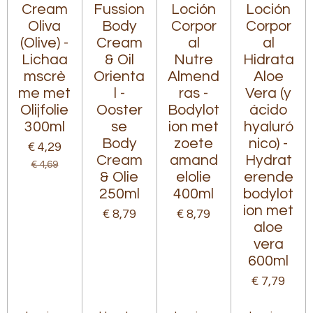
Cream
Fussion
Loción
Loción
Oliva
Body
Corpor
Corpor
(Olive) -
Cream
al
al
Lichaa
& Oil
Nutre
Hidrata
mscrè
Orienta
Almend
Aloe
me met
l -
ras -
Vera (y
Olijfolie
Ooster
Bodylot
ácido
300ml
se
ion met
hyaluró
Body
zoete
nico) -
€ 4,29
Cream
amand
Hydrat
€ 4,69
& Olie
elolie
erende
250ml
400ml
bodylot
ion met
€ 8,79
€ 8,79
aloe
vera
600ml
€ 7,79