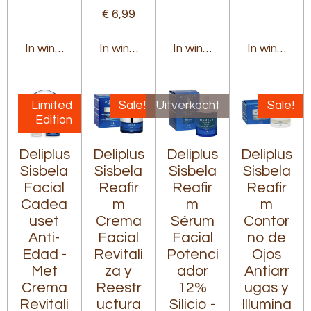
€ 6,99
In winkelwagen
In winkelwagen
In winkelwagen
In winkelw
Limited
Sale!
Uitverkocht
Sale!
Edition
Deliplus
Deliplus
Deliplus
Deliplus
Sisbela
Sisbela
Sisbela
Sisbela
Facial
Reafir
Reafir
Reafir
Cadea
m
m
m
uset
Crema
Sérum
Contor
Anti-
Facial
Facial
no de
Edad -
Revitali
Potenci
Ojos
Met
za y
ador
Antiarr
Crema
Reestr
12%
ugas y
Revitali
uctura
Silicio -
Illumina