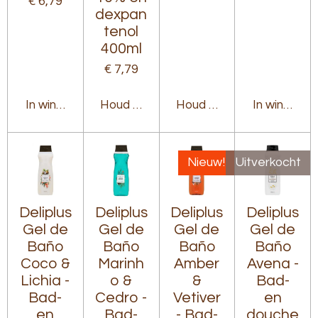
€ 6,79
dexpan
tenol
400ml
€ 7,79
In winkelwagen
Houd mij op de hoogte
Houd mij op de hoogte
In winkelw
Nieuw!
Uitverkocht
Deliplus
Deliplus
Deliplus
Deliplus
Gel de
Gel de
Gel de
Gel de
Baño
Baño
Baño
Baño
Coco &
Marinh
Amber
Avena -
Lichia -
o &
&
Bad-
Bad-
Cedro -
Vetiver
en
en
Bad-
- Bad-
douche