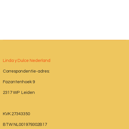
Linda y Dulce Nederland
Correspondentie-adres:
Fazantenhoek 9
2317 WP Leiden
KVK 27343350
BTW NL001979302B17