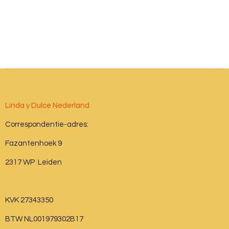
Linda y Dulce Nederland
Correspondentie-adres:
Fazantenhoek 9
2317 WP Leiden
KVK 27343350
BTW NL001979302B17