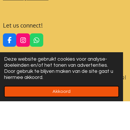
Let us connect!
F
I
W
a
n
h
c
s
a
Deze website gebruikt cookies voor analyse-
e
t
t
doeleinden en/of het tonen van advertenties.
b
a
s
Door gebruik te blijven maken van de site gaat u
o
g
A
hiermee akkoord.
Algemene voorwaarden
|
Privacy Verklaring
|
Cookies
|
Sitemap
|
o
r
p
Disclaimer
k
a
p
m
Akkoord
© 2024-2026 All rights reserved. Designed by LYDN